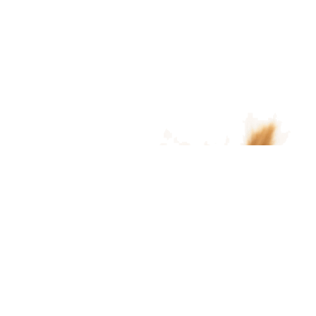
КОНТАКТЫ
220024, РЕСПУБЛИКА БЕЛАРУСЬ Г.
МИНСК, УЛ. БАБУШКИНА ДОМ 66
INFO@AGROSEM.BY
РЕЖИМ РАБОТЫ:
8,30 - 17,30 пн-чт 8,30 - 16,15 пт сб, вс -
вых
8-017-390-23-03 (Телефон / Факс)
и
8-017-390-23-27 (Телефон)