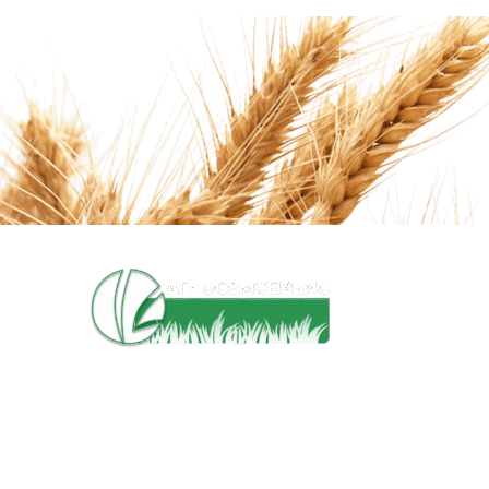
КАТАЛО
Семена
Оборудо
Услуги
ЗАО «АГРОСЕМСЕРВИС»
Запасные
УНП 100702952
Свидетельство ГРКО 100702952 от 19.03.2001г. выдано
Мингорисполкомом