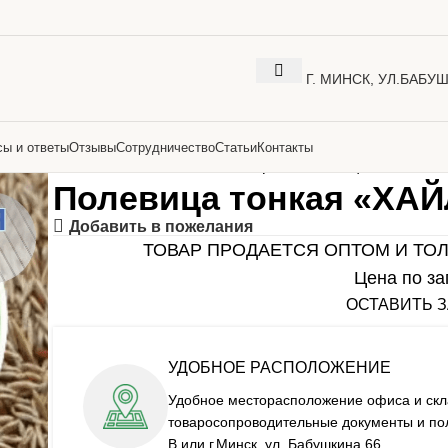
Г. МИНСК, УЛ.БАБУ
сы и ответы
Отзывы
Сотрудничество
Статьи
Контакты
Главная
Семена газонных трав
Полевица тонкая «Х
Полевица тонкая «ХАЙ
Добавить в пожелания
ТОВАР ПРОДАЕТСЯ ОПТОМ И ТО
Цена по за
ОСТАВИТЬ 
УДОБНОЕ РАСПОЛОЖЕНИЕ
Удобное месторасположение офиса и скл
товаросопроводительные документы и полу
В или г.Минск, ул. Бабушкина 66