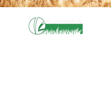
ЗАО «АГРОСЕМСЕРВИС»
УНП 100702952
Свидетельство ГРКО 100702952 от 19.03.2001г. выдано
Мингорисполкомом
КАТАЛОГ
Семена
Оборудование
Услуги
Запасные части
ИНФОРМАЦИЯ
О компании