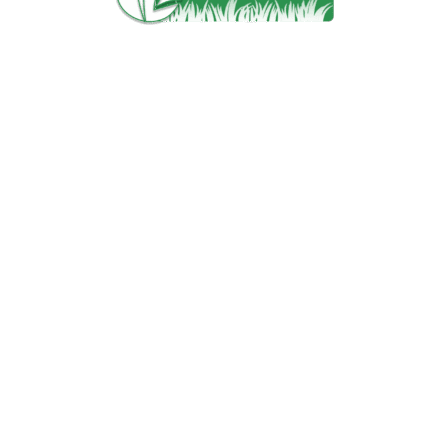
ЗАО «АГРОСЕМСЕРВИС»
УНП 100702952
Свидетельство ГРКО 100702952 от 19.03.2001г. выдано
Мингорисполкомом
КАТАЛОГ
Семена
Оборудование
Услуги
Запасные части
ИНФОРМАЦИЯ
О компании
Оплата и доставка
Сотрудничество
Статьи
Контакты
Правила Возврата
Политика Конфиденциальности